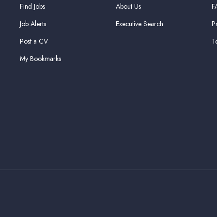
Find Jobs
About Us
F
Job Alerts
Executive Search
P
Post a CV
T
My Bookmarks