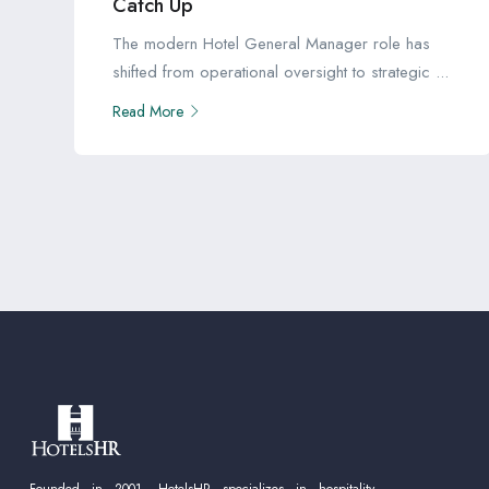
Catch Up
The modern Hotel General Manager role has
shifted from operational oversight to strategic ...
Read More
Founded in 2001, HotelsHR specializes in hospitality