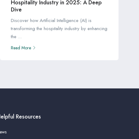
Hospitality Industry in 2025: A Deep
Dive
Discover how Artificial Intelligence (AI) is
transforming the hospitality industry by enhancing
the ...
Read More
elpful Resources
ews