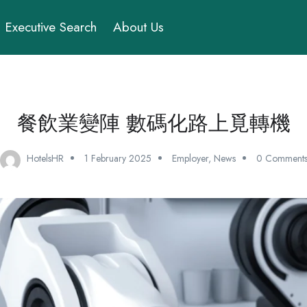
Executive Search
About Us
餐飲業變陣 數碼化路上覓轉機
HotelsHR
1 February 2025
Employer
,
News
0 Comment