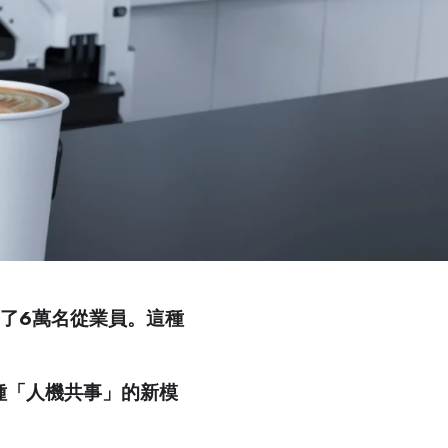
了6萬名從業員。這種
。
種「人機共事」的新模