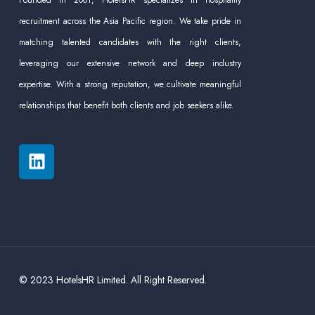
recruitment across the Asia Pacific region. We take pride in
matching talented candidates with the right clients,
leveraging our extensive network and deep industry
expertise. With a strong reputation, we cultivate meaningful
relationships that benefit both clients and job seekers alike.
© 2023 HotelsHR Limited. All Right Reserved.