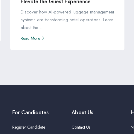
Elevate the Guest Experience
Discover how AI-powered luggage management
systems are transforming hotel operations. Learn
about the ...
Read More
For Candidates
About Us
H
Register Candidate
Contact Us
N